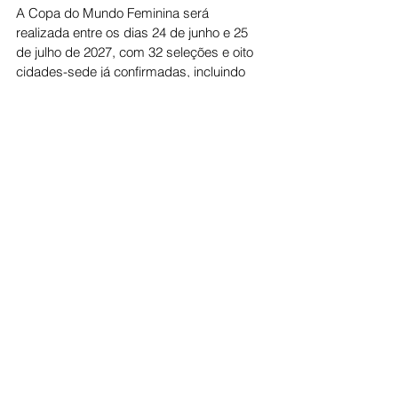
A Copa do Mundo Feminina será 
realizada entre os dias 24 de junho e 25 
de julho de 2027, com 32 seleções e oito 
cidades-sede já confirmadas, incluindo 
São Paulo, Rio de Janeiro, Brasília, Belo 
Horizonte, Porto Alegre e Salvador.
Durante o encontro, Lula brincou ao dizer 
que deseja ver Carlo Ancelotti treinando o 
Corinthians após o término do contrato do 
técnico com a Seleção Brasileira.
Esporte
Ver tudo
Posts recentes