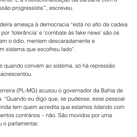
ssão progressista’”, escreveu.
adeira ameaça à democracia “está no alto da cadeia 
por ‘tolerância’ e ‘combate às fake news’ são os 
itam o ódio, mentem descaradamente e 
 sistema que escolheu lado”.
me quando convém ao sistema, só há repressão 
 acrescentou.
erreira (PL-MG) acusou o governador da Bahia de 
a. “Quando eu digo que, se pudesse, esse pessoal 
ainda tem quem acredita que estamos lidando com 
entos contrários – não. São movidos por uma 
u o parlamentar.