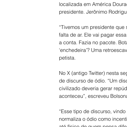
localizada em América Dourad
presidente. Jerônimo Rodrigue
“Tivemos um presidente que 
falta de ar. Ele vai pagar es
a conta. Fazia no pacote. Bo
‘enchedeira’? Uma retroescava
petista.
No X (antigo Twitter) nesta s
de discurso de ódio. “Um dis
civilizado deveria gerar repúd
aconteceu”, escreveu Bolson
“Esse tipo de discurso, vind
normaliza o ódio como incentiv
até físico de quem pensa dife