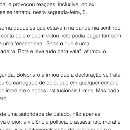
a, e provocou reações, inclusive, do ex-
s se retratou nesta segunda-feira, 5.
sorria daqueles que estavam na pandemia sentindo 
sa conta dele e quem votou nele podia pagar também 
ta uma ‘enchedeira’. Sabe o que é uma 
deira. Bota e leva tudo para vala”, afirmou o 
egunda, Bolsonaro afirmou que a declaração se trata 
curso carregado de ódio, que em qualquer cenário 
io imediato e ações institucionais firmes. Mas nada 
aro.
o de uma autoridade de Estado, não apenas 
a o pior: a violência política, o assassinato moral e 
rente. É a institucionalização da barbárie com o 