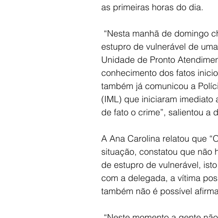
as primeiras horas do dia.
 “Nesta manhã de domingo chegou até a delegacia a suspeita de um caso de 
estupro de vulnerável de uma
Unidade de Pronto Atendiment
conhecimento dos fatos inicio
também já comunicou a Polícia
(IML) que iniciaram imediato 
de fato o crime”, salientou a 
A Ana Carolina relatou que “O
situação, constatou que não h
de estupro de vulnerável, isto
com a delegada, a vítima pos
também não é possível afirma
 “Neste momento a gente não tem indicativos de qualquer crime sexual contra 