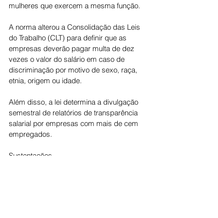
mulheres que exercem a mesma função.
A norma alterou a Consolidação das Leis 
do Trabalho (CLT) para definir que as 
empresas deverão pagar multa de dez 
vezes o valor do salário em caso de 
discriminação por motivo de sexo, raça, 
etnia, origem ou idade.
Além disso, a lei determina a divulgação 
semestral de relatórios de transparência 
salarial por empresas com mais de cem 
empregados.
Sustentações
A advogada Camila Dias Lopes, 
representante do Instituto Nós por Elas, 
argumentou que as ações contra a lei são 
equivocadas.