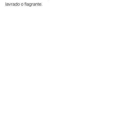
lavrado o flagrante.
Cidade
Ver tudo
Posts recentes