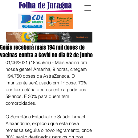
Goiás receberá mais 194 mil doses de
vacinas contra a Covid no dia 02 de junho
01/06/2021 (18hs59m) - Mais vacina pra 
nossa gente! Amanhã, 9 horas, chegam 
194.750 doses da AstraZeneca. O 
imunizante será usado em 1ª dose. 70% 
por faixa etária decrescente a partir dos 
59 anos. E 30% para quem tem 
comorbidades. 
O Secretário Estadual de Saúde Ismael 
Alexandrino, explicou que esta nova 
remessa seguirá o novo regramento, onde 
30% serão destinados para os grupos 