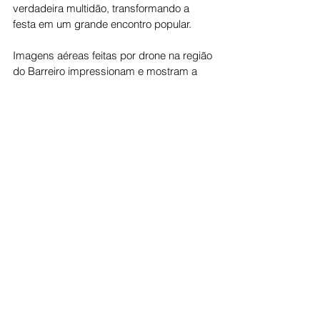
verdadeira multidão, transformando a 
festa em um grande encontro popular.
Imagens aéreas feitas por drone na região 
do Barreiro impressionam e mostram a 
grandiosidade do evento, com uma 
quantidade significativa de veículos 
estacionados e um público gigantesco 
participando da celebração, evidenciando 
que a Folia de Reis em Jaraguá se 
consolida, a cada ano, como uma das 
maiores manifestações culturais do 
município.
Cotidiano
Ver tudo
Posts recentes