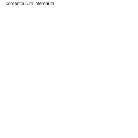
comentou um internauta.
Cotidiano
Ver tudo
Posts recentes