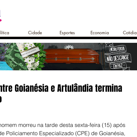
lítica
Cidade
Esportes
Economia
Cotidi
ntre Goianésia e Artulândia termina
o
omem morreu na tarde desta sexta-feira (15) após 
e Policiamento Especializado (CPE) de Goianésia, 