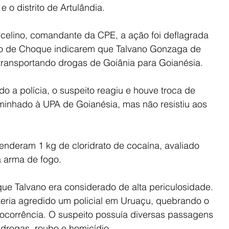
 o distrito de Artulândia.
celino, comandante da CPE, a ação foi deflagrada 
o de Choque indicarem que Talvano Gonzaga de 
 transportando drogas de Goiânia para Goianésia.
 a polícia, o suspeito reagiu e houve troca de 
caminhado à UPA de Goianésia, mas não resistiu aos 
enderam 1 kg de cloridrato de cocaína, avaliado 
 arma de fogo.
ue Talvano era considerado de alta periculosidade. 
teria agredido um policial em Uruaçu, quebrando o 
 ocorrência. O suspeito possuía diversas passagens 
e drogas, roubo e homicídio.