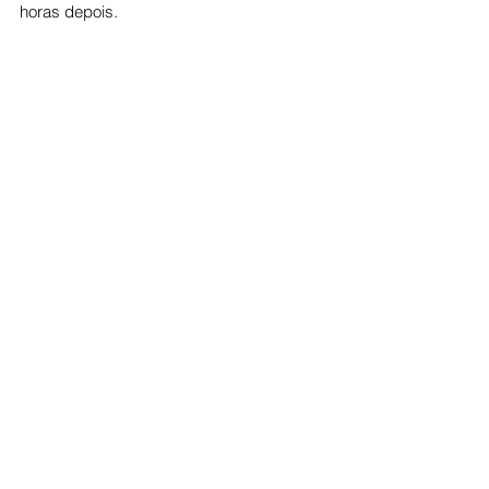
horas depois.
Cidade
Ver tudo
Posts recentes