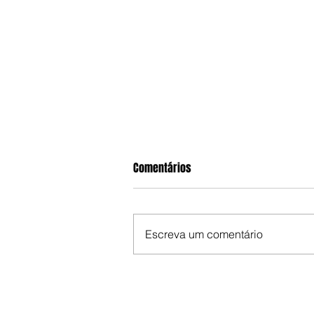
Comentários
Escreva um comentário
Zezé di Camargo chama sósia d