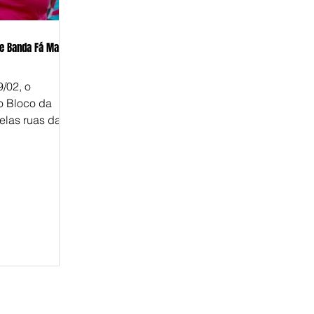
 e Banda Fá Maior
9/02, o
o Bloco da
elas ruas da