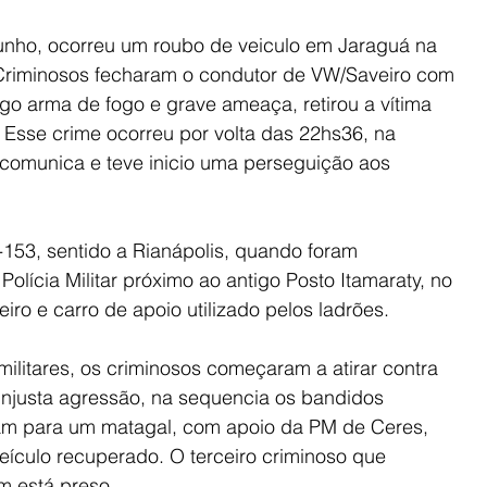
unho, ocorreu um roubo de veiculo em Jaraguá na 
 Criminosos fecharam o condutor de VW/Saveiro com 
 arma de fogo e grave ameaça, retirou a vítima 
 Esse crime ocorreu por volta das 22hs36, na 
oi comunica e teve inicio uma perseguição aos 
53, sentido a Rianápolis, quando foram 
olícia Militar próximo ao antigo Posto Itamaraty, no 
eiro e carro de apoio utilizado pelos ladrões.
ilitares, os criminosos começaram a atirar contra 
 injusta agressão, na sequencia os bandidos 
ram para um matagal, com apoio da PM de Ceres, 
eículo recuperado. O terceiro criminoso que 
m está preso.