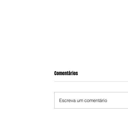
Comentários
Escreva um comentário
Viatura da PM se envolve em ac