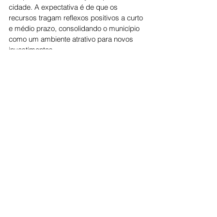
cidade. A expectativa é de que os 
recursos tragam reflexos positivos a curto 
e médio prazo, consolidando o município 
como um ambiente atrativo para novos 
investimentos.
Em nota, a administração municipal 
também destacou a importância das 
parcerias com a iniciativa privada como 
estratégia para impulsionar o crescimento 
sustentável e garantir melhores condições 
de vida à população.
Economia
Ver tudo
Posts recentes