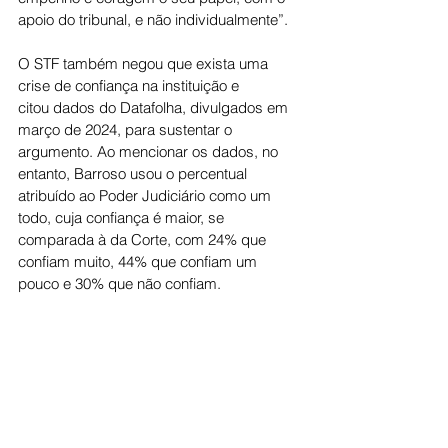
apoio do tribunal, e não individualmente”.
O STF também negou que exista uma 
crise de confiança na instituição e 
citou dados do Datafolha, divulgados em 
março de 2024, para sustentar o 
argumento. Ao mencionar os dados, no 
entanto, Barroso usou o percentual 
atribuído ao Poder Judiciário como um 
todo, cuja confiança é maior, se 
comparada à da Corte, com 24% que 
confiam muito, 44% que confiam um 
pouco e 30% que não confiam.
Segundo a pesquisa, 21% dos 
entrevistados disseram confiar muito no 
Supremo, 44% confiam um pouco e 30% 
não confiam. Para a Corte, isso demonstra 
que a maioria da população mantém 
algum nível de confiança no tribunal.