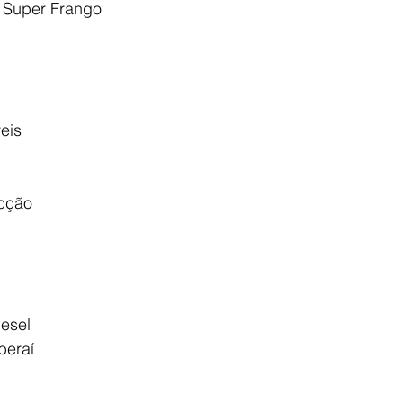
 Super Frango
eis
cção
esel
beraí