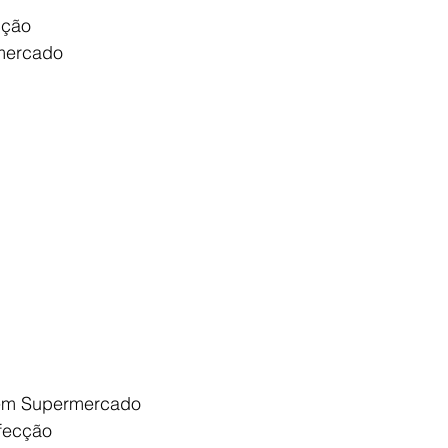
cção
rmercado
 em Supermercado
nfecção