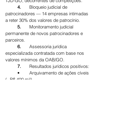
TJD-GO, decorrentes de competições.
	4.	
Bloqueio judicial de 
patrocinadores — 14 empresas intimadas 
a reter 30% dos valores de patrocínio.
	5.	
Monitoramento judicial 
permanente de novos patrocinadores e 
parceiros.
	6.	
Assessoria jurídica 
especializada contratada com base nos 
valores mínimos da OAB/GO.
	7.	
Resultados jurídicos positivos:
	•	Arquivamento de ações cíveis 
(~R$ 400 mil)
	•	Redução de multas e dívidas 
trabalhistas (~R$ 15 mil)
	•	Diminuição de penalidades 
esportivas no TJD-GO
Dívidas atualizadas (maio/2023):
	•	Trabalhistas: ≈ R$ 260.000,00
	•	Cíveis: ≈ R$ 12.000,00