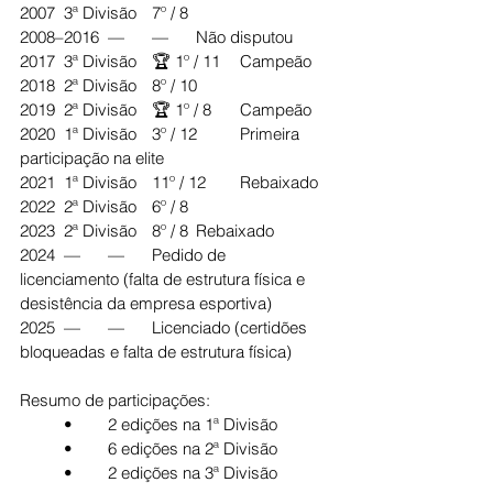
2007	3ª Divisão	7º / 8
2008–2016	—	—	Não disputou
2017	3ª Divisão	🏆 1º / 11	Campeão
2018	2ª Divisão	8º / 10
2019	2ª Divisão	🏆 1º / 8	Campeão
2020	1ª Divisão	3º / 12	Primeira 
participação na elite
2021	1ª Divisão	11º / 12	Rebaixado
2022	2ª Divisão	6º / 8
2023	2ª Divisão	8º / 8	Rebaixado
2024	—	—	Pedido de 
licenciamento (falta de estrutura física e 
desistência da empresa esportiva)
2025	—	—	Licenciado (certidões 
bloqueadas e falta de estrutura física)
Resumo de participações:
	•	2 edições na 1ª Divisão
	•	6 edições na 2ª Divisão
	•	2 edições na 3ª Divisão