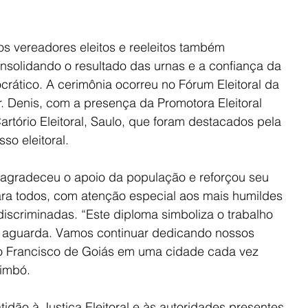
os vereadores eleitos e reeleitos também 
solidando o resultado das urnas e a confiança da 
ático. A cerimônia ocorreu no Fórum Eleitoral da 
r. Denis, com a presença da Promotora Eleitoral 
Cartório Eleitoral, Saulo, que foram destacados pela 
o eleitoral.
ó agradeceu o apoio da população e reforçou seu 
a todos, com atenção especial aos mais humildes 
iscriminadas. “Este diploma simboliza o trabalho 
s aguarda. Vamos continuar dedicando nossos 
ão Francisco de Goiás em uma cidade cada vez 
Timbó.
dão à Justiça Eleitoral e às autoridades presentes, 