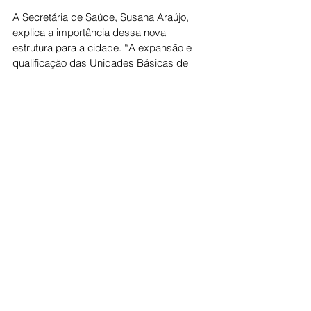
A Secretária de Saúde, Susana Araújo, 
explica a importância dessa nova 
estrutura para a cidade. “A expansão e 
qualificação das Unidades Básicas de 
Saúde tem o objetivo de garantir serviços 
mais próximos à casa dos cidadãos, na 
comunidade, com boa estrutura para 
receber bem e de forma acolhedora o 
paciente”, ela diz. |  Informações Folha de 
Jaraguá 