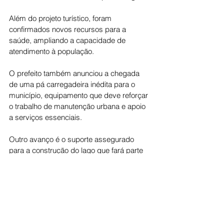
Além do projeto turístico, foram 
confirmados novos recursos para a 
saúde, ampliando a capacidade de 
atendimento à população.
O prefeito também anunciou a chegada 
de uma pá carregadeira inédita para o 
município, equipamento que deve reforçar 
o trabalho de manutenção urbana e apoio 
a serviços essenciais.
Outro avanço é o suporte assegurado 
para a construção do lago que fará parte 
do futuro complexo turístico — uma 
demanda antiga da população.
Gilber Miranda ressaltou que os 
resultados são fruto de parcerias 
importantes.