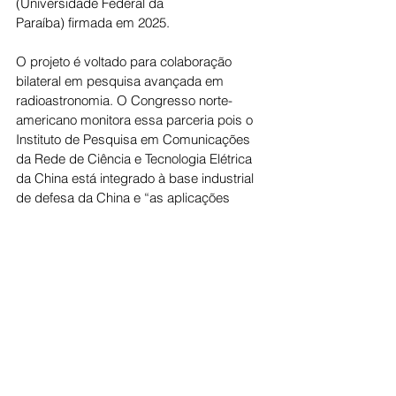
(Universidade Federal da
Paraíba) firmada em 2025.
O projeto é voltado para colaboração 
bilateral em pesquisa avançada em 
radioastronomia. O Congresso norte-
americano monitora essa parceria pois o 
Instituto de Pesquisa em Comunicações 
da Rede de Ciência e Tecnologia Elétrica 
da China está integrado à base industrial 
de defesa da China e “as aplicações 
tecnológicas mais amplas desses 
sistemas de observação do espaço 
profundo podem ter capacidades de uso 
duplo para inteligência militar”.
O relatório norte-americano diz que a 
China possui ao menos 10 bases 
secretas na América do Sul. Segundo o 
documento, essas parcerias foram 
costuradas pelos chineses para criar uma 