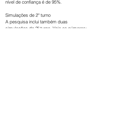
nível de confiança é de 95%.
Simulações de 2º turno
A pesquisa inclui também duas 
simulações de 2º turno. Veja os números:
Cenário 1
Daniel Vilela (MDB): 46%
Marconi Perillo (PSDB): 27%
Cenário 2
Daniel Vilela (MDB): 51%
Wilder Morais (PL): 21%
Índices de rejeição de cada pré-candidato
Marconi Perillo (PSDB): 50%
Adriana Accorsi (PT): 26%
Daniel Vilela (MDB): 19%
Wilder Morais (PL): 18%
Cíntia Dias (PSOL): 11%
Edward Madureira (PT): 10%