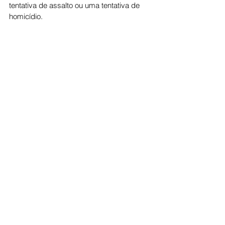
tentativa de assalto ou uma tentativa de 
homicídio.
Cidade
Ver tudo
Posts recentes