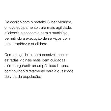
De acordo com o prefeito Gilber Miranda, 
o novo equipamento trará mais agilidade, 
eficiência e economia para o município, 
permitindo a execução de serviços com 
maior rapidez e qualidade.
Com a roçadeira, será possível manter 
estradas vicinais mais bem cuidadas, 
além de garantir áreas públicas limpas, 
contribuindo diretamente para a qualidade 
de vida da população.
O prefeito destacou que a iniciativa faz 
parte de uma gestão responsável, com 
investimentos planejados e voltados para 
o bem-estar dos moradores.
Cotidiano