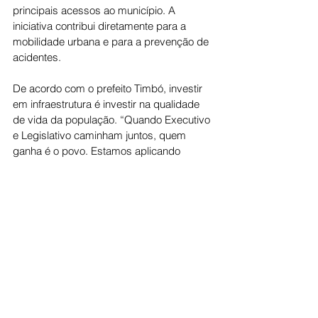
principais acessos ao município. A 
iniciativa contribui diretamente para a 
mobilidade urbana e para a prevenção de 
acidentes.
De acordo com o prefeito Timbó, investir 
em infraestrutura é investir na qualidade 
de vida da população. “Quando Executivo 
e Legislativo caminham juntos, quem 
ganha é o povo. Estamos aplicando 
recursos do próprio município em obras 
que fazem a diferença no dia a dia das 
pessoas”, destacou.
A Prefeitura de São Francisco de Goiás 
segue avançando com ações planejadas 
e investimentos estratégicos, reafirmando 
o compromisso de continuar trabalhando 
por uma cidade mais moderna, segura e 
bem iluminada.