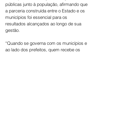
públicas junto à população, afirmando que 
a parceria construída entre o Estado e os 
municípios foi essencial para os 
resultados alcançados ao longo de sua 
gestão.
“Quando se governa com os municípios e 
ao lado dos prefeitos, quem recebe os 
resultados é o cidadão”, afirmou o ex-
governador.
Caiado também agradeceu a presença de 
mais de 80 prefeitos goianos no encontro, 
destacando o apoio e o trabalho conjunto 
realizado nos últimos anos na construção 
de políticas públicas e ações voltadas ao 
desenvolvimento de Goiás.
Politica