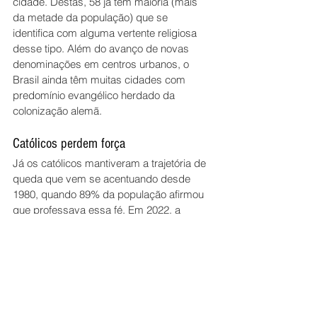
cidade. Destas, 58 já têm maioria (mais 
da metade da população) que se 
identifica com alguma vertente religiosa 
desse tipo. Além do avanço de novas 
denominações em centros urbanos, o 
Brasil ainda têm muitas cidades com 
predomínio evangélico herdado da 
colonização alemã.
Católicos perdem força
Já os católicos mantiveram a trajetória de 
queda que vem se acentuando desde 
1980, quando 89% da população afirmou 
que professava essa fé. Em 2022, a 
proporção caiu para 56,7%, o que 
corresponde a 8,4 pontos percentuais a 
menos que 12 anos atrás.
Apesar disso, o país ainda tem 
predomínio de católicos em 5,3 mil dos 
5,5 mil municípios brasileiros. Em 4,8 mil 