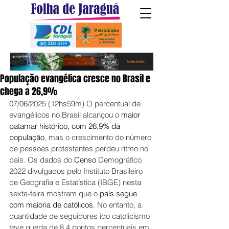
População evangélica cresce no Brasil e
chega a 26,9%
07/06/2025 (12hs59m) O percentual de 
evangélicos no Brasil alcançou o 
maior 
patamar histórico, com 26,9% da 
população
, mas o crescimento do número 
de pessoas protestantes perdeu ritmo no 
país. Os dados do 
Censo
 Demográfico 
2022 divulgados pelo Instituto Brasileiro 
de Geografia e Estatística (IBGE) nesta 
sexta-feira mostram que o 
país segue 
com maioria de católicos
. No entanto, a 
quantidade de seguidores ido catolicismo 
teve queda de 8,4 pontos percentuais em 