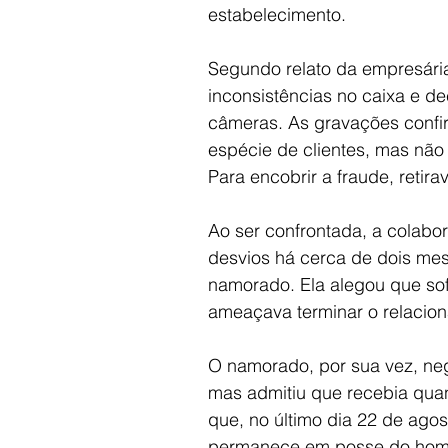
estabelecimento.
Segundo relato da empresári
inconsistências no caixa e dec
câmeras. As gravações confi
espécie de clientes, mas não
Para encobrir a fraude, retir
Ao ser confrontada, a colabo
desvios há cerca de dois mese
namorado. Ela alegou que so
ameaçava terminar o relacion
O namorado, por sua vez, nego
mas admitiu que recebia qua
que, no último dia 22 de agos
permanece em posse do homem