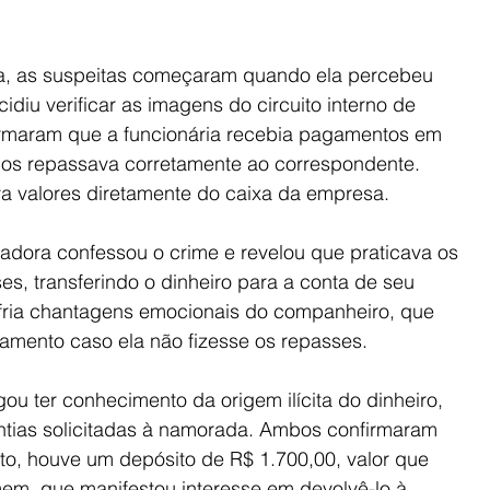
a, as suspeitas começaram quando ela percebeu 
idiu verificar as imagens do circuito interno de 
rmaram que a funcionária recebia pagamentos em 
 os repassava corretamente ao correspondente. 
ava valores diretamente do caixa da empresa.
radora confessou o crime e revelou que praticava os 
s, transferindo o dinheiro para a conta de seu 
fria chantagens emocionais do companheiro, que 
amento caso ela não fizesse os repasses.
u ter conhecimento da origem ilícita do dinheiro, 
ntias solicitadas à namorada. Ambos confirmaram 
to, houve um depósito de R$ 1.700,00, valor que 
, que manifestou interesse em devolvê-lo à 