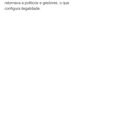
retornava a políticos e gestores, o que 
configura ilegalidade.
Politica
Ver tudo
Posts recentes