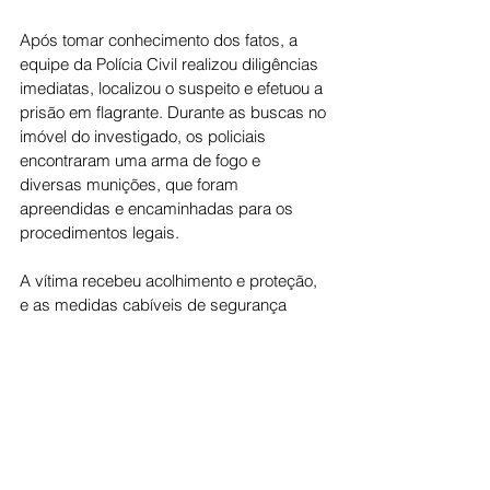
Após tomar conhecimento dos fatos, a 
equipe da Polícia Civil realizou diligências 
imediatas, localizou o suspeito e efetuou a 
prisão em flagrante. Durante as buscas no 
imóvel do investigado, os policiais 
encontraram uma arma de fogo e 
diversas munições, que foram 
apreendidas e encaminhadas para os 
procedimentos legais.
A vítima recebeu acolhimento e proteção, 
e as medidas cabíveis de segurança 
estão sendo adotadas pelas autoridades 
competentes. O inquérito policial segue 
em andamento para a completa apuração 
dos crimes e para a identificação de 
possíveis outros ilícitos, com a identidade 
da vítima preservada, conforme determina 
a legislação.