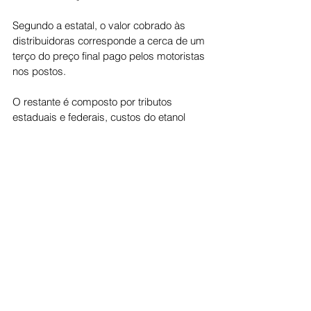
Segundo a estatal, o valor cobrado às 
distribuidoras corresponde a cerca de um 
terço do preço final pago pelos motoristas 
nos postos.
O restante é composto por tributos 
estaduais e federais, custos do etanol 
obrigatório na mistura, margens das 
distribuidoras e dos postos.
A Petrobras reforçou que não controla o 
preço final nas bombas, que pode variar 
de acordo com cada região e política de 
preços das redes de abastecimento.
Economia