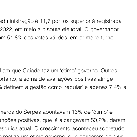
 administração é 11,7 pontos superior à registrada 
022, em meio à disputa eleitoral. O governador 
om 51,8% dos votos válidos, em primeiro turno.
liam que Caiado faz um ‘ótimo’ governo. Outros 
tanto, a soma de avaliações positivas atinge 
 definem a gestão como ‘regular’ e apenas 7,4% a 
eros do Serpes apontavam 13% de ‘ótimo’ e 
enções positivas, que já alcançavam 50,2%, deram 
esquisa atual. O crescimento aconteceu sobretudo 
o realiza um ótimo governo, que passaram de 13% 