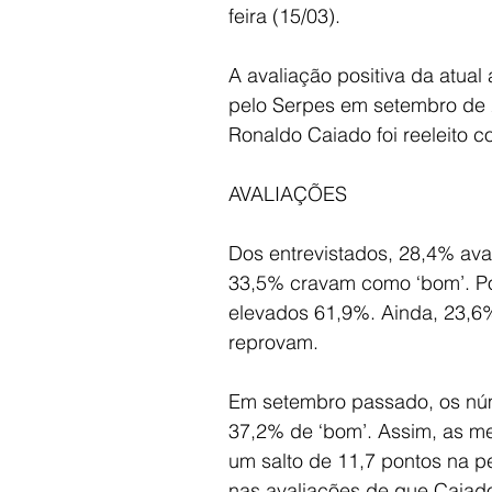
feira (15/03).
A avaliação positiva da atual
pelo Serpes em setembro de 2
Ronaldo Caiado foi reeleito c
AVALIAÇÕES
Dos entrevistados, 28,4% ava
33,5% cravam como ‘bom’. Por
elevados 61,9%. Ainda, 23,6%
reprovam.
Em setembro passado, os núm
37,2% de ‘bom’. Assim, as m
um salto de 11,7 pontos na p
nas avaliações de que Caiad