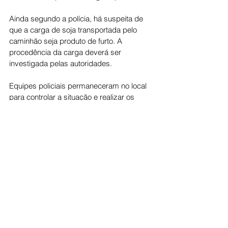
Ainda segundo a polícia, há suspeita de 
que a carga de soja transportada pelo 
caminhão seja produto de furto. A 
procedência da carga deverá ser 
investigada pelas autoridades.
Equipes policiais permaneceram no local 
para controlar a situação e realizar os 
procedimentos necessários. Até o 
momento, não foram divulgadas 
informações oficiais sobre o estado de 
saúde do motorista nem se houve prisões 
relacionadas à ocorrência.
O caso deverá ser encaminhado para 
investigação pelas autoridades 
competentes.
Cidade