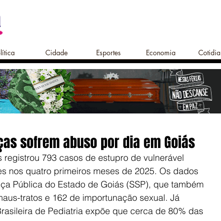
lítica
Cidade
Esportes
Economia
Cotidi
ças sofrem abuso por dia em Goiás
 registrou 793 casos de estupro de vulnerável 
es nos quatro primeiros meses de 2025. Os dados 
nça Pública do Estado de Goiás (SSP), que também 
maus-tratos e 162 de importunação sexual. Já 
asileira de Pediatria expõe que cerca de 80% das 