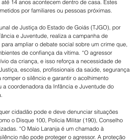
 até 14 anos acontecem dentro de casa. Estes 
etidos por familiares ou pessoas próximas.
bunal de Justiça do Estado de Goiás (TJGO), por 
ância e Juventude, realiza a campanha de 
 para ampliar o debate social sobre um crime que, 
bientes de confiança da vítima. “O agressor 
vio da criança, e isso reforça a necessidade de 
ustiça, escolas, profissionais da saúde, segurança 
 romper o silêncio e garantir o acolhimento 
u a coordenadora da Infância e Juventude do 
.
quer cidadão pode e deve denunciar situações 
omo o Disque 100, Polícia Militar (190), Conselho 
lizadas. “O Maio Laranja é um chamado à 
silêncio não pode proteger o agressor. A proteção 