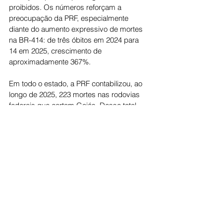
proibidos. Os números reforçam a 
preocupação da PRF, especialmente 
diante do aumento expressivo de mortes 
na BR-414: de três óbitos em 2024 para 
14 em 2025, crescimento de 
aproximadamente 367%.
Em todo o estado, a PRF contabilizou, ao 
longo de 2025, 223 mortes nas rodovias 
federais que cortam Goiás. Desse total, 
47 óbitos ocorreram em colisões frontais.
A PRF alerta que o respeito à sinalização 
horizontal e vertical é fundamental para a 
segurança viária e informa que as ações 
de fiscalização seguirão intensificadas 
durante todo o período da Operação 
Rodovida, com foco no combate às 
principais condutas de risco.
Cidade