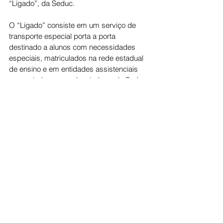
“Ligado”, da Seduc.
O “Ligado” consiste em um serviço de 
transporte especial porta a porta 
destinado a alunos com necessidades 
especiais, matriculados na rede estadual 
de ensino e em entidades assistenciais 
conveniadas ou credenciadas pela Seduc-
SP. 
A EMTU realizava a contratação dos 
prestadores dos serviços com base no 
Edital de Chamamento Público, que 
resultava no credenciamento dos 
interessados. Porém, com a extinção da 
EMTU em outubro de 2025, a Seduc 
assumiu a gestão e substituiu o 
chamamento público conduzido pela 
EMTU em 2023, firmando contratos em 
novembro de 2025 com os prestadores 
que já estavam executando o serviço, 