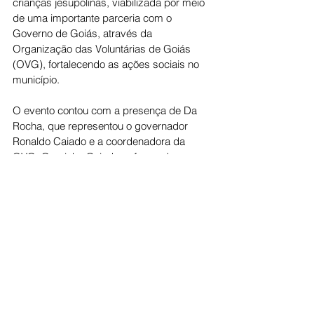
crianças jesupolinas, viabilizada por meio 
de uma importante parceria com o 
Governo de Goiás, através da 
Organização das Voluntárias de Goiás 
(OVG), fortalecendo as ações sociais no 
município.
O evento contou com a presença de Da 
Rocha, que representou o governador 
Ronaldo Caiado e a coordenadora da 
OVG, Gracinha Caiado, reforçando o 
apoio do Governo de Goiás às iniciativas 
que promovem inclusão, alegria e 
dignidade às famílias goianas.
O Natal Encantado em Jesúpolis foi 
marcado por emoção, sorrisos e união, 
celebrando o verdadeiro espírito natalino e 
deixando lembranças especiais para 
centenas de crianças e suas famílias.
Cotidiano