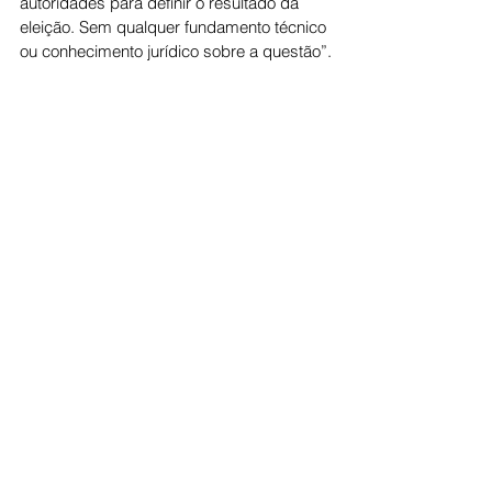
autoridades para definir o resultado da 
eleição. Sem qualquer fundamento técnico 
ou conhecimento jurídico sobre a questão”.
Destacam, também, que os integrantes 
da Jovem Pan continuavam a divulgar 
fake news, mesmo após relatório do 
Ministério da Defesa não apontar falhas ou 
inconsistências nas urnas.
Politica