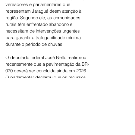
vereadores e parlamentares que 
representam Jaraguá deem atenção à 
região. Segundo ele, as comunidades 
rurais têm enfrentado abandono e 
necessitam de intervenções urgentes 
para garantir a trafegabilidade mínima 
durante o período de chuvas.
O deputado federal José Nelto reafirmou 
recentemente que a pavimentação da BR-
070 deverá ser concluída ainda em 2026. 
O parlamentar declarou que os recursos 
já estão disponíveis e que as obras têm 
previsão de início para abril.
Enquanto isso, moradores pedem 
medidas emergenciais por parte do poder 
público municipal e estadual, destacando 
que a situação impacta o transporte 
escolar, o acesso a serviços essenciais e 