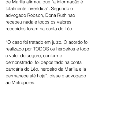
de Marília afirmou que “a informação é 
totalmente inverídica”. Segundo o 
advogado Robson, Dona Ruth não 
recebeu nada e todos os valores 
recebidos foram na conta do Léo.
“O caso foi tratado em juízo. O acordo foi 
realizado por TODOS os herdeiros e todo 
o valor do seguro, conforme 
demonstrado, foi depositado na conta 
bancária do Léo, herdeiro da Marília e lá 
permanece até hoje”, disse o advogado 
ao Metrópoles.
“O que ocorre é uma campanha para 
difamar a Dona Ruth com mentiras, onde 
o único objetivo, já sabemos, é tentar criar 
uma opinião pública desfavorável a ela 
que a prejudique no processo de guarda. 
Isso, além de desprezível e 
desrespeitoso, diz muito sobre quem cria 