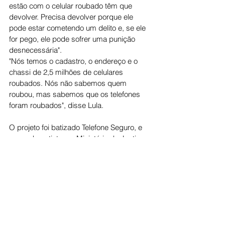
estão com o celular roubado têm que 
devolver. Precisa devolver porque ele 
pode estar cometendo um delito e, se ele 
for pego, ele pode sofrer uma punição 
desnecessária".
"Nós temos o cadastro, o endereço e o 
chassi de 2,5 milhões de celulares 
roubados. Nós não sabemos quem 
roubou, mas sabemos que os telefones 
foram roubados", disse Lula.
O projeto foi batizado Telefone Seguro, e 
segundo petistas, o Ministério da Justiça 
estuda a possibilidade de a devolução ser 
feita nas agências dos Correios em vez 
de nas delegacias.
"Porque, devolver na delegacia, as 
pessoas têm até medo porque não 
sabem o tipo de delegado que vai 