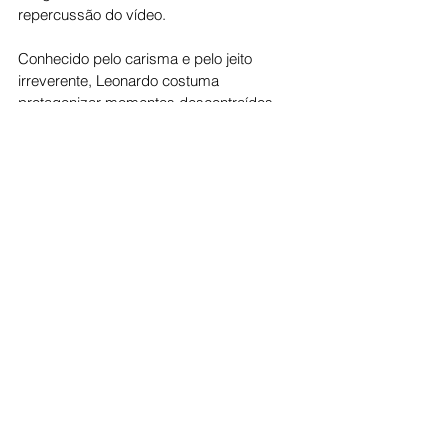
repercussão do vídeo.
Conhecido pelo carisma e pelo jeito 
irreverente, Leonardo costuma 
protagonizar momentos descontraídos 
que conquistam os fãs e rendem grande 
engajamento nas plataformas digitais. 
Desta vez, o resultado inesperado do 
teste foi suficiente para arrancar risadas 
dos seguidores e transformar a 
brincadeira em mais um sucesso nas 
redes sociais.
Cotidiano
Ver tudo
Posts recentes