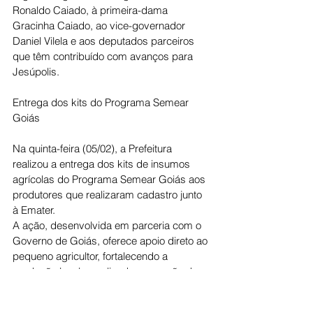
Ronaldo Caiado, à primeira-dama 
Gracinha Caiado, ao vice-governador 
Daniel Vilela e aos deputados parceiros 
que têm contribuído com avanços para 
Jesúpolis.
Entrega dos kits do Programa Semear 
Goiás
Na quinta-feira (05/02), a Prefeitura 
realizou a entrega dos kits de insumos 
agrícolas do Programa Semear Goiás aos 
produtores que realizaram cadastro junto 
à Emater.
A ação, desenvolvida em parceria com o 
Governo de Goiás, oferece apoio direto ao 
pequeno agricultor, fortalecendo a 
produção local, ampliando a geração de 
renda e contribuindo para a segurança 
alimentar das famílias do município.