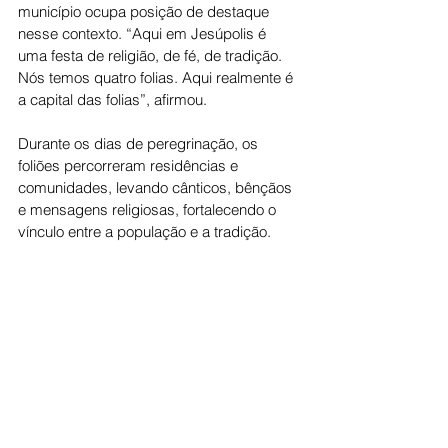
município ocupa posição de destaque 
nesse contexto. “Aqui em Jesúpolis é 
uma festa de religião, de fé, de tradição. 
Nós temos quatro folias. Aqui realmente é 
a capital das folias”, afirmou.
Durante os dias de peregrinação, os 
foliões percorreram residências e 
comunidades, levando cânticos, bênçãos 
e mensagens religiosas, fortalecendo o 
vínculo entre a população e a tradição.
O prefeito Adriano Peixoto destacou a 
importância do apoio do poder público às 
manifestações culturais. “Esses dias de 
muita fé e muita devoção mostram o 
quanto os foliões têm se dedicado e 
levado a sério nossa tradição. Quero 
reafirmar o compromisso da prefeitura de 
estar apoiando as folias em nossa 