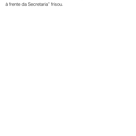
à frente da Secretaria” frisou.
Politica
Ver tudo
Posts recentes