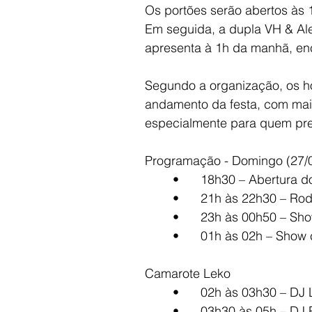
Os portões serão abertos às 1
Em seguida, a dupla VH & Ale
apresenta à 1h da manhã, en
Segundo a organização, os ho
andamento da festa, com maior
especialmente para quem prec
Programação - Domingo (27/
	•	18h30 – Abertura 
	•	21h às 22h30 – Ro
	•	23h às 00h50 – S
	•	01h às 02h – Show
Camarote Leko
	•	02h às 03h30 – DJ
	•	03h30 às 05h – DJ