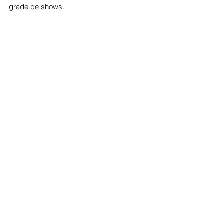
grade de shows.
Cotidiano
Ver tudo
Posts recentes