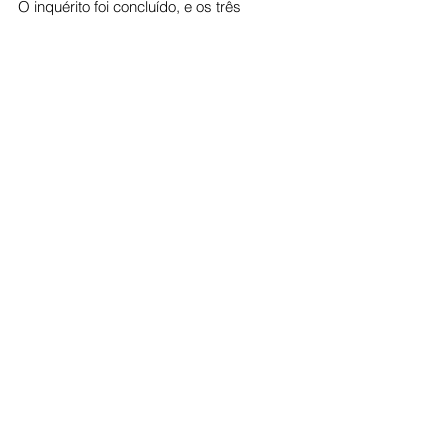
O inquérito foi concluído, e os três 
investigados foram indiciados pelos 
crimes de furto qualificado e associação 
criminosa. As ordens judiciais 
permanecem ativas, e as diligências 
continuam para localizar e capturar os 
envolvidos.
A Polícia Civil reafirma seu compromisso 
com a repressão qualificada aos crimes 
patrimoniais.
Cidade