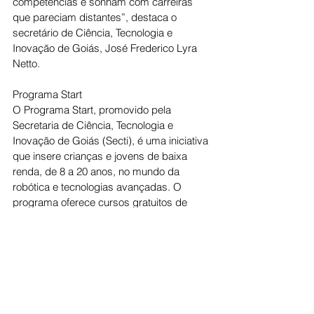
competências e sonham com carreiras 
que pareciam distantes”, destaca o 
secretário de Ciência, Tecnologia e 
Inovação de Goiás, José Frederico Lyra 
Netto.
Programa Start
O Programa Start, promovido pela 
Secretaria de Ciência, Tecnologia e 
Inovação de Goiás (Secti), é uma iniciativa 
que insere crianças e jovens de baixa 
renda, de 8 a 20 anos, no mundo da 
robótica e tecnologias avançadas. O 
programa oferece cursos gratuitos de 
robótica, programação, impressão 3D, 
inteligência artificial e realidade virtual, 
priorizando alunos da rede pública e 
reservando 50% das vagas para meninas. 
As aulas ocorrem em laboratórios 
distribuídos em diversos municípios do 
estado, com o objetivo de preparar os 